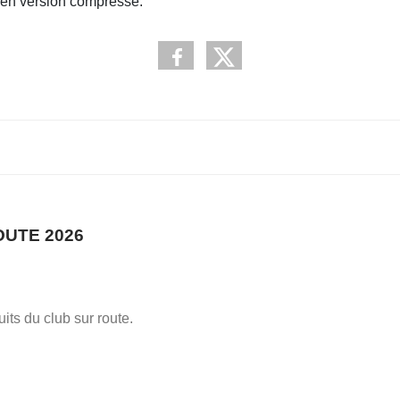
b en version compréssé.
OUTE 2026
uits du club sur route.