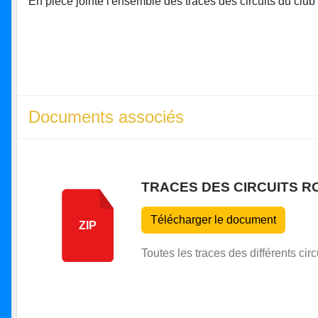
En pièce jointe l'ensemble des traces des circuits du clu
Documents associés
TRACES DES CIRCUITS R
Télécharger le document
ZIP
Toutes les traces des différents circ