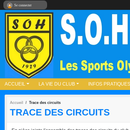
Panneau de gestion des cookies
Se connecter
ACCUEIL
LA VIE DU CLUB
INFOS PRATIQUE
Accueil
Trace des circuits
TRACE DES CIRCUITS