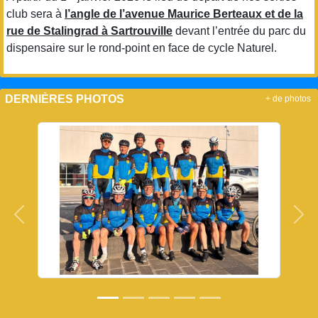
club sera à
l’angle de l’avenue Maurice Berteaux et de la
rue de Stalingrad à Sartrouville
devant l’entrée du parc du
dispensaire sur le rond-point en face de cycle Naturel.
DERNIÈRES PHOTOS
+ de photos
Précedent
Sui