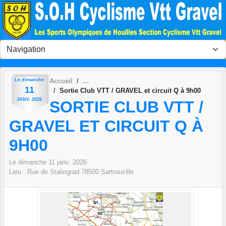
Panneau de gestion des cookies
Le
dimanche
Accueil
11
Sortie Club VTT / GRAVEL et circuit Q à 9h00
JANV.
2026
SORTIE CLUB VTT /
GRAVEL ET CIRCUIT Q À
9H00
Le
dimanche
11
janv.
2026
Lieu :
Rue de Stalingrad
78500
Sartrouville